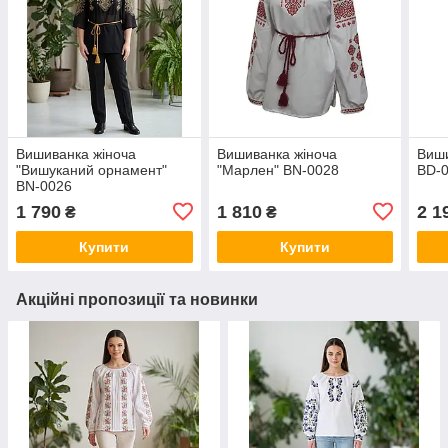
Вишиванка жіноча
Вишиванка жіноча
Виши
"Вишуканий орнамент"
"Марлен" BN-0028
BD-
BN-0026
1 790
1 810
2 1
₴
₴
Купити
Купити
Акційні пропозиції та новинки