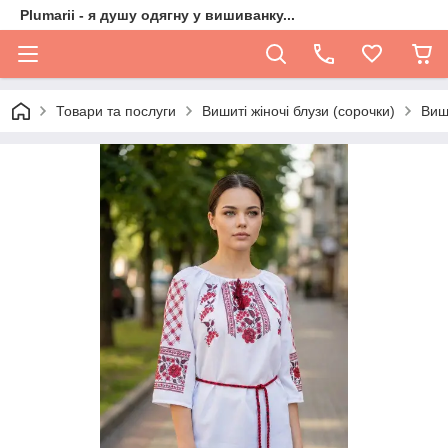
Plumarii - я душу одягну у вишиванку...
Товари та послуги
Вишиті жіночі блузи (сорочки)
Виш