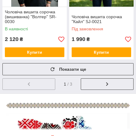
Чоловіча вишита сорочка
(вишиванка) "Волтер" SR-
Чоловіча вишита сорочка
0030
"Кайл" SJ-0021
В наявності
Під замовлення
2 120
1 990
₴
₴
Купити
Купити
Показати ще
1
/ 3