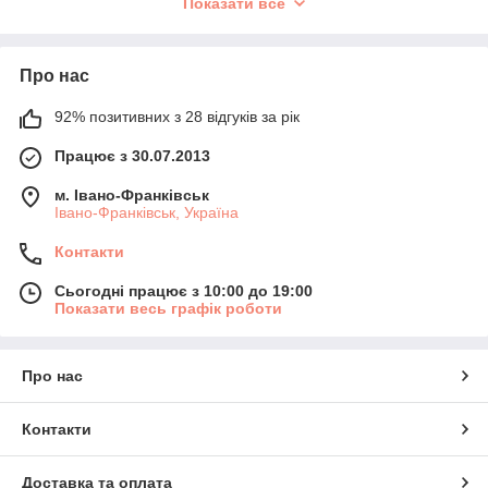
Показати все
Про нас
92% позитивних з 28 відгуків за рік
Працює з 30.07.2013
м. Івано-Франківськ
Івано-Франківськ, Україна
Ми займається пошиттям вишитого одягу вже більше
Контакти
10-ти років. У нас одні з найкращих цін на ринку
України. Про якість наших товарів свідчать
відгуки
Сьогодні працює з 10:00 до 19:00
наших задоволених клієнтів! В нашому асортименті є
Показати весь графік роботи
вишиті жіночі сукні
,
блузки
,
чоловічі вишиті сорочки
та
дитячі вишиванки
. Наша особливість це те, що ми -
виробники і можемо будь-яку модель пошити
Про нас
індивідуально під ваші розміри. Не менш важливою
особливістю, є можливість пошиття цілого комплекту з
Контакти
ідентичним візерунком, наприклад, для чоловіка,
дружини та доньки з сином! Замовивши у нас - Ви
залишитеся задоволеними, адже ми - гарантуємо
Доставка та оплата