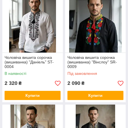
Чоловіча вишита сорочка
Чоловіча вишита сорочка
(вишиванка) "Даніель" ST-
(вишиванка) "Вінслоу" SR-
0004
0009
В наявності
Під замовлення
2 320
2 090
₴
₴
Купити
Купити