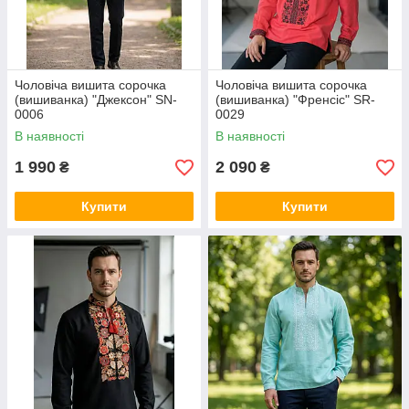
Чоловіча вишита сорочка
Чоловіча вишита сорочка
(вишиванка) "Джексон" SN-
(вишиванка) "Френсіс" SR-
0006
0029
В наявності
В наявності
1 990
2 090
₴
₴
Купити
Купити