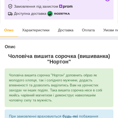
Замовлення під захистом
Доступна доставка
Опис
Характеристики
Доставка
Оплата
Умови п
Опис
Чоловіча вишита сорочка (вишиванка)
"Нортон"
Чоловіча вишита сорочка "Нортон" доповнить образ як
молодого хлопця, так і солідного мужчини, додасть
впевненості та дозволить виділитись Вам на урочистих
заходах чи інших подіях. Така вишита сорочка несе в собі
якийсь чарівний магнетизм і демонструє навколишнім
чоловічу силу та мужність.
При замовленні враховуються
будь-які
побажання