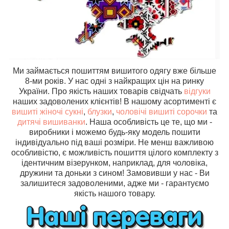
Ми займається пошиттям вишитого одягу вже більше
8-ми років. У нас одні з найкращих цін на ринку
України. Про якість наших товарів свідчать
відгуки
наших задоволених клієнтів! В нашому асортименті є
вишиті жіночі сукні
,
блузки
,
чоловічі вишиті сорочки
та
дитячі вишиванки
. Наша особливість це те, що ми -
виробники і можемо будь-яку модель пошити
індивідуально під ваші розміри. Не менш важливою
особливістю, є можливість пошиття цілого комплекту з
ідентичним візерунком, наприклад, для чоловіка,
дружини та доньки з сином! Замовивши у нас - Ви
залишитеся задоволеними, адже ми - гарантуємо
якість нашого товару.