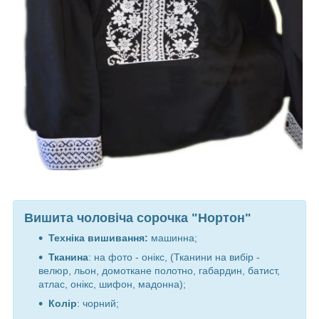
Вишита чоловіча сорочка "Нортон"
Техніка вишивання:
машинна;
Тканина
: на фото - онікс, (Тканини на вибір -
велюр, льон, домоткане полотно, габардин, батист,
атлас, онікс, шифон, мадонна);
Колір
:
чорний
;