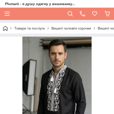
Plumarii - я душу одягну у вишиванку...
Товари та послуги
Вишиті чоловічі сорочки
Вишиті чо