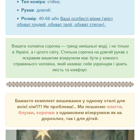
Тип коміра
: стійка;
Рукав
: довгий;
Розмір
: 40-66 або
Ваші особисті мірки (зріст,
обхват грудей, обхват талії, обхват стегон).
Вишита чоловіча сорочка ― тренд нинішньої моді, і не тільки
в Україні, а і цілого світу. Стильна сорочка на довгий рукав з
яскравим вишитим візерунком має бути у кожного
справжнього чоловіка, який називає себе українцем і цінить
якість та комфорт.
Бажаєте комплект вишиванок у одному стилі для
всієї сім'ї?! Не проблема!.. Ми пошиємо
плаття
,
блузки
,
сорочки
з однаковим візерунком як на
дорослих, так і для дітей.