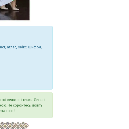
ст, атлас, онікс, шифон,
іночності і краси. Легка і
ною. Не соромтесь, ловіть
рта того!