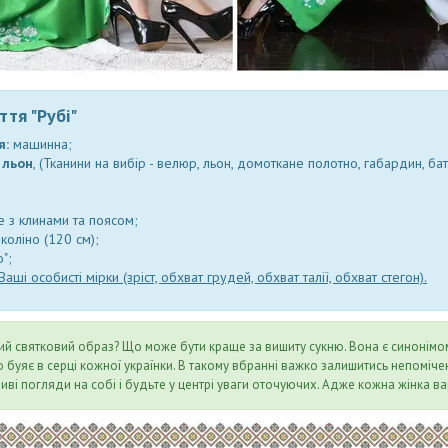
тя "Рубі"
я:
машинна;
-
льон
, (Тканини на вибір - велюр, льон, домоткане полотно, габардин, бати
е з клинами та поясом;
 коліно (120 см);
о";
Ваші особисті мірки (зріст, обхват грудей, обхват талії, обхват стегон).
й святковий образ? Що може бути краще за вишиту сукню. Вона є синонімом ж
о буяє в серці кожної українки. В такому вбранні важко залишитись непоміче
иві погляди на собі і будьте у центрі уваги оточуючих. Адже кожна жінка ва