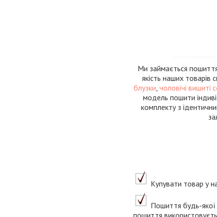
Ми займається пошиттям
якість наших товарів 
блузки
,
чоловічі вишиті 
модель пошити індиві
комплекту з ідентични
за
Купувати товар у на
Пошиття будь-якої 
пошиття використовуєтьс