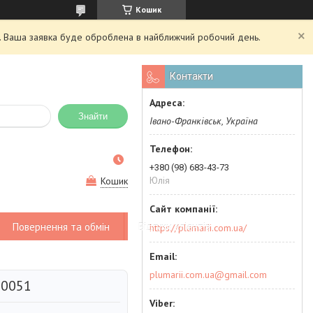
Кошик
ий. Ваша заявка буде оброблена в найближчий робочий день.
Контакти
Знайти
Івано-Франківськ, Україна
+380 (98) 683-43-73
Юлія
Кошик
Повернення та обмін
Відгуки клієнтів
https://plumarii.com.ua/
plumarii.com.ua@gmail.com
-0051