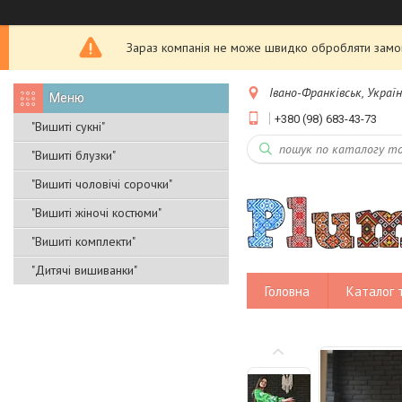
Зараз компанія не може швидко обробляти замовл
Івано-Франківськ, Украї
+380 (98) 683-43-73
"Вишиті сукні"
"Вишиті блузки"
"Вишиті чоловічі сорочки"
"Вишиті жіночі костюми"
"Вишиті комплекти"
"Дитячі вишиванки"
Головна
Каталог 