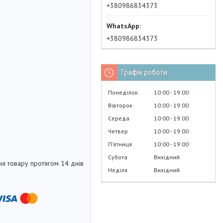
+380986834373
+380986834373
Графік роботи
Понеділок
10:00
19:00
Вівторок
10:00
19:00
Середа
10:00
19:00
Четвер
10:00
19:00
Пʼятниця
10:00
19:00
Субота
Вихідний
я товару протягом 14 днів
Неділя
Вихідний