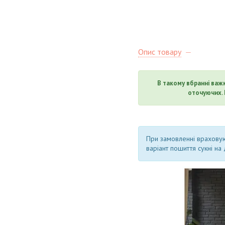
Опис товару
В такому вбранні важк
оточуючих. 
При замовленні врахову
варіант пошиття сукні на д