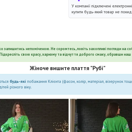
У компанії підключені електронн
купити будь-який товар не покид
о залишитись непоміченою. Не соромтесь, ловіть захопливі погляди на собі
Підкресліть свою красу, харизму та відчуття доброго смаку, обравши наш
Жіноче вишите плаття "Рубі"
ються
будь-які
побажання Клієнта (фасон, колір, матеріал, візерунок тощ
ітей різного віку.