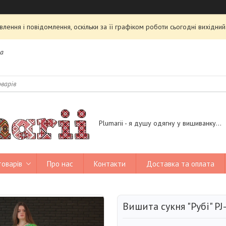
ення і повідомлення, оскільки за її графіком роботи сьогодні вихідн
на
Plumarii - я душу одягну у вишиванку...
товарів
Про нас
Контакти
Доставка та оплата
Вишита сукня "Рубі" PJ