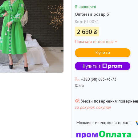
В наявності
Оптом і в роздріб
Код:
PJ-0051
2 690 ₴
Показати оптові ціни
Купити
Купити з
+380 (98) 683-43-73
Юлія
поверненн
за рахунок покупця