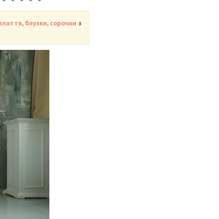
плаття
,
блузки
,
сорочки
з