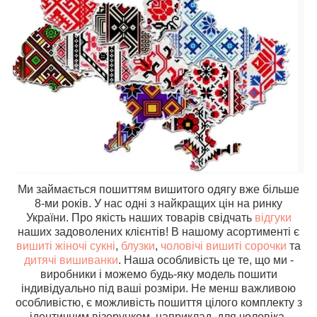
Ми займається пошиттям вишитого одягу вже більше
8-ми років. У нас одні з найкращих цін на ринку
України. Про якість наших товарів свідчать
відгуки
наших задоволених клієнтів! В нашому асортименті є
вишиті жіночі сукні
,
блузки
,
чоловічі вишиті сорочки
та
дитячі вишиванки
. Наша особливість це те, що ми -
виробники і можемо будь-яку модель пошити
індивідуально під ваші розміри. Не менш важливою
особливістю, є можливість пошиття цілого комплекту з
ідентичним візерунком, наприклад, для чоловіка,