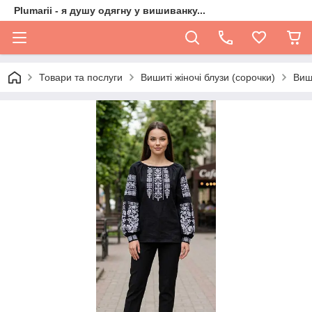
Plumarii - я душу одягну у вишиванку...
Товари та послуги
Вишиті жіночі блузи (сорочки)
Виш