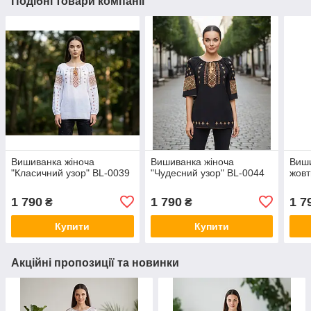
Подібні товари компанії
Вишиванка жіноча
Вишиванка жіноча
Виши
"Класичний узор" BL-0039
"Чудесний узор" BL-0044
жовт
1 790
1 790
1 7
₴
₴
Купити
Купити
Акційні пропозиції та новинки