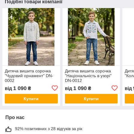
Подібні товари компанії
Дитяча вишита сорочка
Дитяча вишита сорочка
Дитя
"Чудовий орнамент" DN-
"Національність в узорі"
"Кол
0002
DN-0012
1 090
1 090
від
₴
від
₴
від
Купити
Купити
Про нас
92% позитивних з 28 відгуків за рік