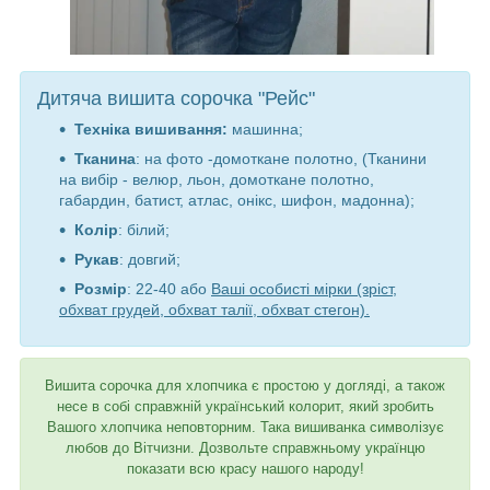
Дитяча вишита сорочка "Рейс"
Техніка вишивання:
машинна;
Тканина
: на фото -домоткане полотно, (Тканини
на вибір - велюр, льон, домоткане полотно,
габардин, батист, атлас, онікс, шифон, мадонна);
Колір
: білий;
Рукав
: довгий;
Розмір
: 22-40 або
Ваші особисті мірки (зріст,
обхват грудей, обхват талії, обхват стегон).
Вишита сорочка для хлопчика є простою у догляді, а також
несе в собі справжній український колорит, який зробить
Вашого хлопчика неповторним. Така вишиванка символізує
любов до Вітчизни. Дозвольте справжньому українцю
показати всю красу нашого народу!