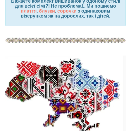
Бажаєте комплект вишиванок у одоному стилі
для всієї сімї?! Не проблема!.. Ми пошиемо
плаття
,
блузки
,
сорочки
з одинаковим
візерунком як на дорослих, так і дітей.