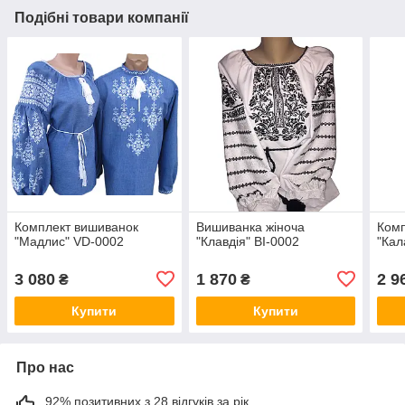
Подібні товари компанії
Комплект вишиванок
Вишиванка жіноча
Комп
"Мадлис" VD-0002
"Клавдія" BI-0002
"Кал
3 080
1 870
2 9
₴
₴
Купити
Купити
Про нас
92% позитивних з 28 відгуків за рік