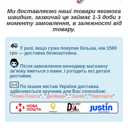
Ми доставляємо наші товари якомога
швидше, зазвичай це займає 1-3 доби з
моменту замовлення, в залежності від
товару.
У разі, якщо сума покупки більша, ніж 1500
грн ― доставка безкоштовна.
Після замовлення менеджер магазину
зв'язку яжеться з вами, і узгодить всі деталі
доставки.
По іншим містам України доставка
здійснюється зручним для Вас способом:
"
Нова Пошта
", "
Делівері
","
Justin
","
Укрпошта
"