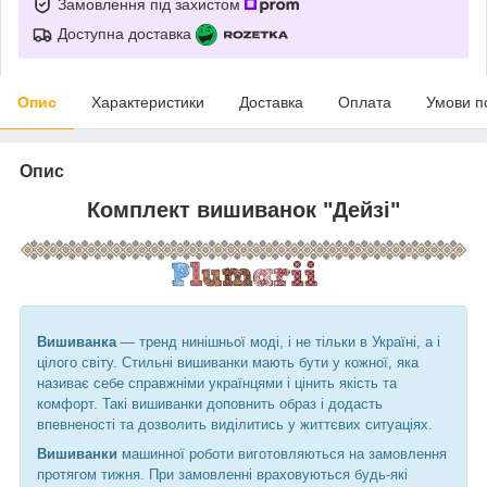
Замовлення під захистом
Доступна доставка
Опис
Характеристики
Доставка
Оплата
Умови п
Опис
Комплект вишиванок "Дейзі"
Вишиванка
― тренд нинішньої моді, і не тільки в Україні, а і
цілого світу. Стильні вишиванки мають бути у кожної, яка
називає себе справжніми українцями і цінить якість та
комфорт. Такі вишиванки доповнить образ і додасть
впевненості та дозволить виділитись у життєвих ситуаціях.
Вишиванки
машинної роботи виготовляються на замовлення
протягом тижня. При замовленні враховуються будь-які