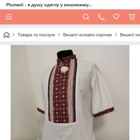
Plumarii - я душу одягну у вишиванку...
Товари та послуги
Вишиті чоловічі сорочки
Вишиті чо