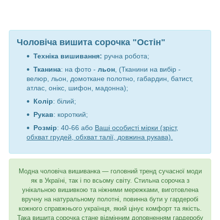
Чоловіча вишита сорочка "Остін"
Техніка вишивання:
ручна робота;
Тканина
: на фото -
льон
, (Тканини на вибір -
велюр, льон, домоткане полотно, габардин, батист,
атлас, онікс, шифон, мадонна);
Колір
: білий
;
Рукав
: короткий;
Розмір
: 40-66 або
Ваші особисті мірки (зріст,
обхват грудей, обхват талії, довжина рукава).
Модна чоловіча вишиванка ― головний тренд сучасної моди
як в Україні, так і по всьому світу. Стильна сорочка з
унікальною вишивкою та ніжними мережками, виготовлена
вручну на натуральному полотні, повинна бути у гардеробі
кожного справжнього українця, який цінує комфорт та якість.
Така вишита сорочка стане відмінним доповненням гардеробу