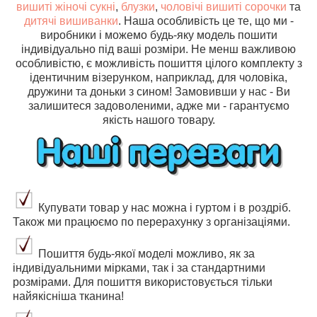
вишиті жіночі сукні
,
блузки
,
чоловічі вишиті сорочки
та
дитячі вишиванки
. Наша особливість це те, що ми -
виробники і можемо будь-яку модель пошити
індивідуально під ваші розміри. Не менш важливою
особливістю, є можливість пошиття цілого комплекту з
ідентичним візерунком, наприклад, для чоловіка,
дружини та доньки з сином! Замовивши у нас - Ви
залишитеся задоволеними, адже ми - гарантуємо
якість нашого товару.
Купувати товар у нас можна і гуртом і в роздріб.
Також ми працюємо по перерахунку з організаціями.
Пошиття будь-якої моделі можливо, як за
індивідуальними мірками, так і за стандартними
розмірами. Для пошиття використовується тільки
найякісніша тканина!