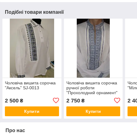
Подібні товари компанії
Чоловіча вишита сорочка
Чоловіча вишита сорочка
Чоло
"Аксель" SJ-0013
ручної роботи
"Міл
"Прохолодний орнамент"
SM-0017
2 500
2 750
2 4
₴
₴
Купити
Купити
Про нас