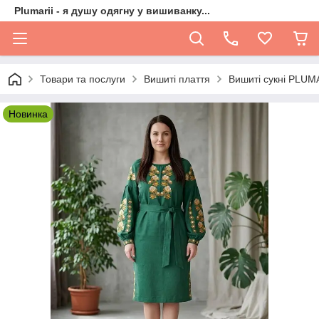
Plumarii - я душу одягну у вишиванку...
Товари та послуги
Вишиті плаття
Вишиті сукні PLUM
Новинка