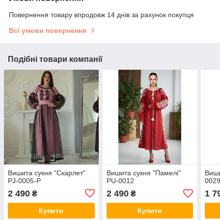
Повернення товару впродовж 14 днів за рахунок покупця
Всі умови повернення
Подібні товари компанії
Вишита сукня "Скарлет"
Вишита сукня "Памелі"
Виши
PJ-0005-P
PU-0012
002
2 490
2 490
1 7
₴
₴
Купити
Купити