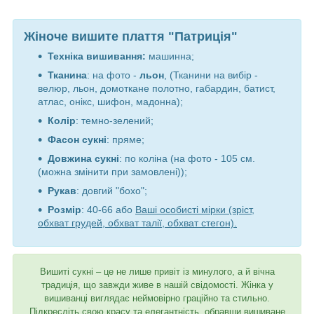
Жіноче вишите плаття "Патриція"
Техніка вишивання:
машинна;
Тканина
: на фото -
льон
, (Тканини на вибір -
велюр, льон, домоткане полотно, габардин, батист,
атлас, онікс, шифон, мадонна);
Колір
: темно-зелений;
Фасон сукні
: пряме;
Довжина сукні
: по коліна
(на фото - 105 см.
(можна змінити при замовлені))
;
Рукав
: довгий "бохо";
Розмір
: 40-66 або
Ваші особисті мірки (зріст,
обхват грудей, обхват талії, обхват стегон).
Вишиті сукні – це не лише привіт із минулого, а й вічна
традиція, що завжди живе в нашій свідомості. Жінка у
вишиванці виглядає неймовірно граційно та стильно.
Підкресліть свою красу та елегантність, обравши вишиване