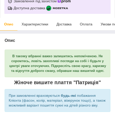
Замовлення під захистом
Доступна доставка
Опис
Характеристики
Доставка
Оплата
Умови п
Опис
В такому вбранні важко залишитись непоміченою. Не
соромтесь, ловіть захопливі погляди на собі і будьте у
центрі уваги оточуючих. Підкресліть свою красу, харизму
та відчуття доброго смаку, обравши наш вишитий одяг.
Жіноче вишите плаття "Патриція"
При замовленні враховуються
будь-які
побажання
Клієнта (фасон, колір, матеріал, візерунок тощо), а також
можливий варіант пошиття сукні на дітей різного віку.