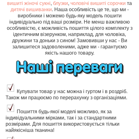
вишиті жіночі сукні
,
блузки
,
чоловічі вишиті сорочки
та
дитячі вишиванки
. Наша особливість це те, що ми -
виробники і можемо будь-яку модель пошити
індивідуально під ваші розміри. Не менш важливою
особливістю, є можливість пошиття цілого комплекту з
ідентичним візерунком, наприклад, для чоловіка,
дружини та доньки з сином! Замовивши у нас - Ви
залишитеся задоволеними, адже ми - гарантуємо
якість нашого товару.
Купувати товар у нас можна і гуртом і в роздріб.
Також ми працюємо по перерахунку з організаціями.
Пошиття будь-якої моделі можливо, як за
індивідуальними мірками, так і за стандартними
розмірами. Для пошиття використовується тільки
найякісніша тканина!