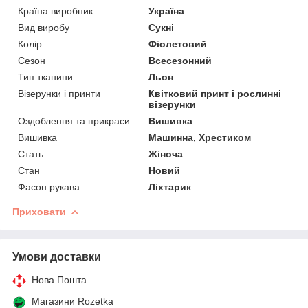
Країна виробник
Україна
Вид виробу
Сукні
Колір
Фіолетовий
Сезон
Всесезонний
Тип тканини
Льон
Візерунки і принти
Квітковий принт і рослинні
візерунки
Оздоблення та прикраси
Вишивка
Вишивка
Машинна, Хрестиком
Стать
Жіноча
Стан
Новий
Фасон рукава
Ліхтарик
Приховати
Умови доставки
Нова Пошта
Магазини Rozetka