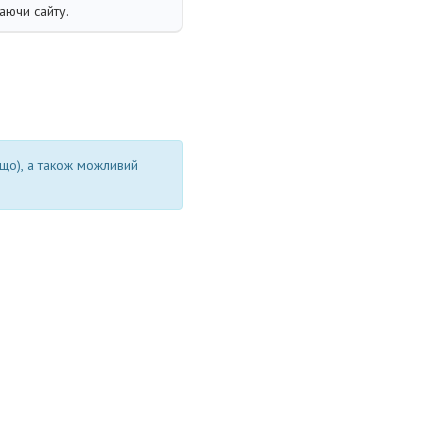
аючи сайту.
ощо), а також можливий