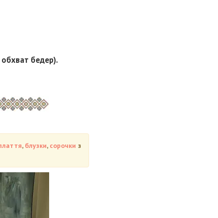
, обхват бедер).
плаття
,
блузки
,
сорочки
з