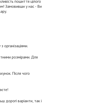
жливість пошиття цілого
ом! Замовивши у нас - Ви
ару.
з організаціями.
ртними розмірами. Для
хунок. Після чого
аєте!
ьш дорогі варіанти, так і