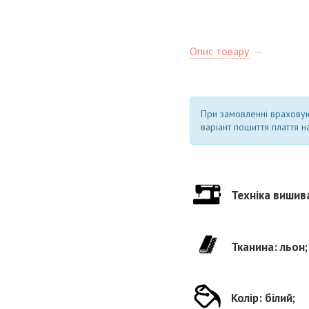
Опис товару
При замовленні врахову
варіант пошиття плаття на
Техніка вишив
Тканина: льон;
Колір: білий;