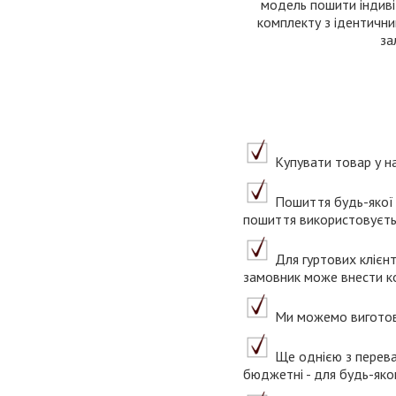
модель пошити індиві
комплекту з ідентични
за
Купувати товар у на
Пошиття будь-якої 
пошиття використовуєтьс
Для гуртових клієнт
замовник може внести ко
Ми можемо виготови
Ще однією з переваг 
бюджетні - для будь-яко