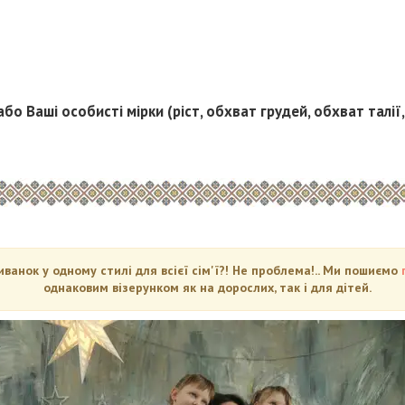
або Ваші особисті мірки (ріст, обхват грудей, обхват талії
анок у одному стилі для всієї сім'ї?! Не проблема!.. Ми пошиємо
однаковим візерунком як на дорослих, так і для дітей.