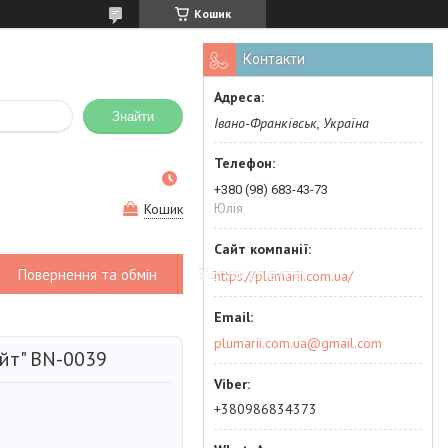
Кошик
Контакти
Знайти
Івано-Франківськ, Україна
+380 (98) 683-43-73
Юлія
Кошик
Повернення та обмін
Відгуки клієнтів
https://plumarii.com.ua/
plumarii.com.ua@gmail.com
йт" BN-0039
+380986834373