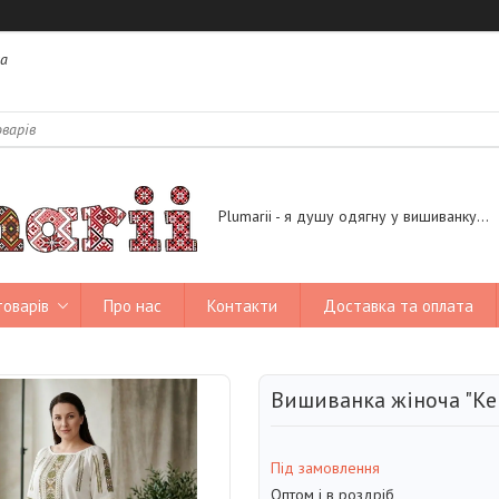
на
Plumarii - я душу одягну у вишиванку...
товарів
Про нас
Контакти
Доставка та оплата
Вишиванка жіноча "Ке
Під замовлення
Оптом і в роздріб