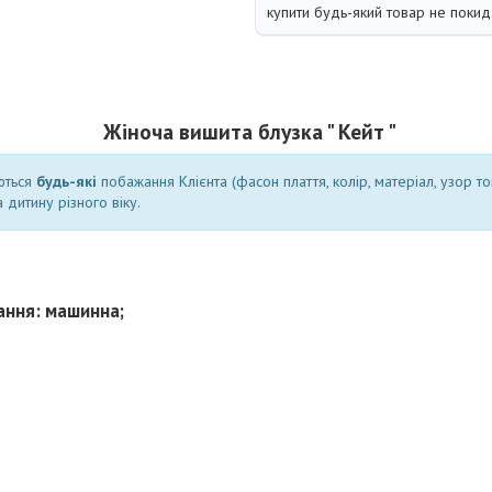
купити будь-який товар не покид
Жіноча вишита блузка " Кейт "
ються
будь-які
побажання Клієнта (фасон плаття, колір, матеріал, узор т
 дитину різного віку.
ання: машинна;