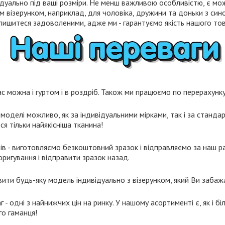
дуально під ваші розміри. Не менш важливою особливістю, є мо
м візерунком, наприклад, для чоловіка, дружини та доньки з син
лишитеся задоволеними, адже ми - гарантуємо якість нашого тов
с можна і гуртом і в роздріб. Також ми працюємо по перерахунку 
моделі можливо, як за індивідуальними мірками, так і за станда
я тільки найякісніша тканина!
ів - виготовляємо безкоштовний зразок і відправляємо за наш ра
ригування і відправити зразок назад.
ти будь-яку модель індивідуально з візерунком, який Ви забаж
- одні з найнижчих цін на ринку. У нашому асортименті є, як і біл
го гаманця!