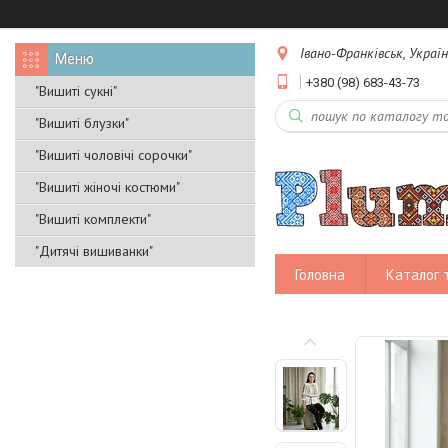
Івано-Франківськ, Украї
+380 (98) 683-43-73
"Вишиті сукні"
"Вишиті блузки"
"Вишиті чоловічі сорочки"
"Вишиті жіночі костюми"
"Вишиті комплекти"
"Дитячі вишиванки"
Головна
Каталог 