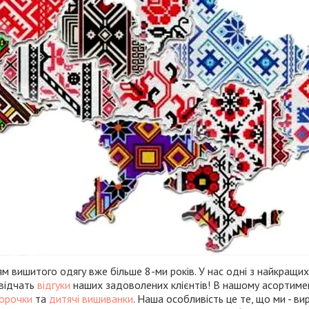
 вишитого одягу вже більше 8-ми років. У нас одні з найкращих 
свідчать
відгуки
наших задоволених клієнтів! В нашому асортиме
сорочки
та
дитячі вишиванки
. Наша особливість це те, що ми - в