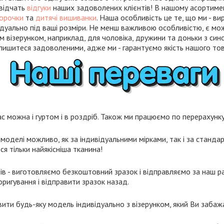
свідчать
відгуки
наших задоволених клієнтів! В нашому асортиме
сорочки
та
дитячі вишиванки
. Наша особливість це те, що ми - в
дуально під ваші розміри. Не менш важливою особливістю, є мо
м візерунком, наприклад, для чоловіка, дружини та доньки з син
лишитеся задоволеними, адже ми - гарантуємо якість нашого тов
с можна і гуртом і в роздріб. Також ми працюємо по перерахунку 
моделі можливо, як за індивідуальними мірками, так і за станда
я тільки найякісніша тканина!
ів - виготовляємо безкоштовний зразок і відправляємо за наш ра
ригування і відправити зразок назад.
ти будь-яку модель індивідуально з візерунком, який Ви забаж