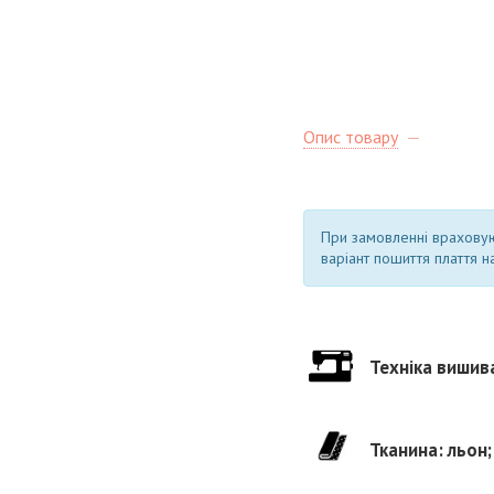
Опис товару
При замовленні врахову
варіант пошиття плаття на
Техніка вишив
Тканина: льон;