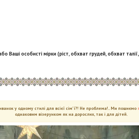
або Ваші особисті мірки (ріст, обхват грудей, обхват талії
анок у одному стилі для всієї сім'ї?! Не проблема!.. Ми пошиємо
однаковим візерунком як на дорослих, так і для дітей.