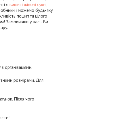
нті є
вишиті жіночі сукні
,
иробники і можемо будь-яку
жливість пошиття цілого
ом! Замовивши у нас - Ви
ару.
з організаціями.
ртними розмірами. Для
хунок. Після чого
аєте!