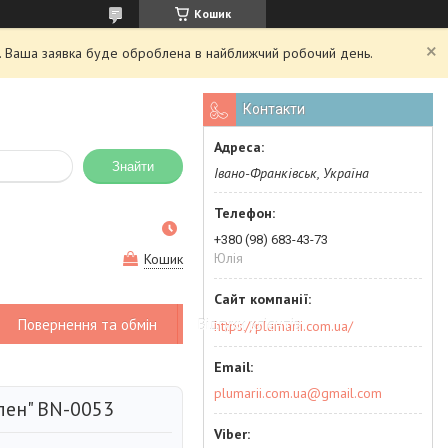
Кошик
ий. Ваша заявка буде оброблена в найближчий робочий день.
Контакти
Знайти
Івано-Франківськ, Україна
+380 (98) 683-43-73
Юлія
Кошик
Повернення та обмін
Відгуки клієнтів
https://plumarii.com.ua/
plumarii.com.ua@gmail.com
лен" BN-0053