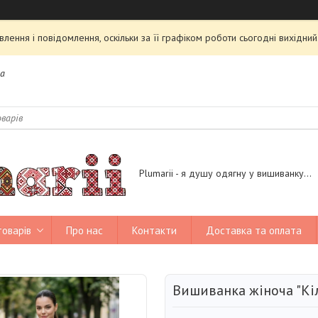
ення і повідомлення, оскільки за її графіком роботи сьогодні вихідн
на
Plumarii - я душу одягну у вишиванку...
товарів
Про нас
Контакти
Доставка та оплата
Вишиванка жіноча "Кі