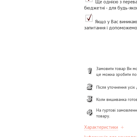
Ще однією з переваг 
бюджетні - для будь-яко
Якщо у Вас виникаю
запитання і допоможемо 
Замовити товар Ви мо
це можна зробити п
Після уточнення усіх
Коли вишиванка готов
На гуртові замовлен
товару.
Характеристики