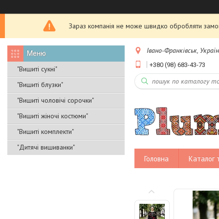
Зараз компанія не може швидко обробляти замовл
Івано-Франківськ, Украї
+380 (98) 683-43-73
"Вишиті сукні"
"Вишиті блузки"
"Вишиті чоловічі сорочки"
"Вишиті жіночі костюми"
"Вишиті комплекти"
"Дитячі вишиванки"
Головна
Каталог 