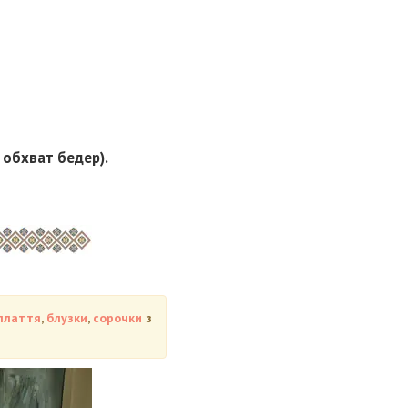
, обхват бедер).
плаття
,
блузки
,
сорочки
з