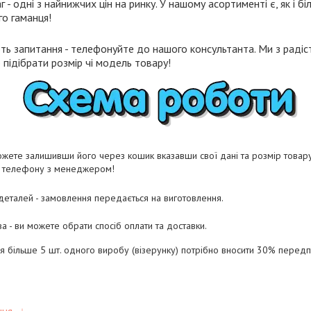
- одні з найнижчих цін на ринку. У нашому асортименті є, як і біл
го гаманця!
ть запитання - телефонуйте до нашого консультанта. Ми з радіст
підібрати розмір чі модель товару!
жете залишивши його через кошик вказавши свої дані та розмір товару 
о телефону з менеджером!
 деталей - замовлення передається на виготовлення.
а - ви можете обрати спосіб оплати та доставки.
ня більше 5 шт. одного виробу (візерунку) потрібно вносити 30% перед