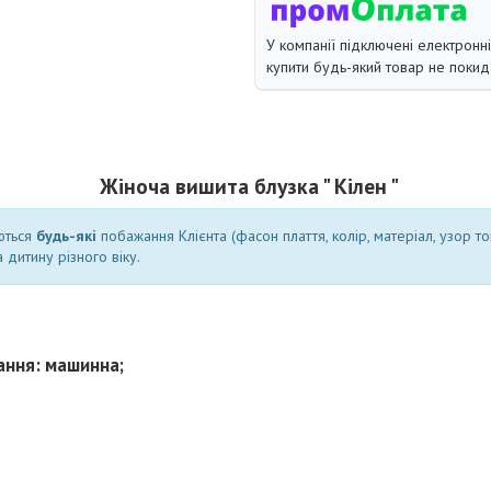
У компанії підключені електронн
купити будь-який товар не покид
Жіноча вишита блузка " Кілен "
ються
будь-які
побажання Клієнта (фасон плаття, колір, матеріал, узор т
 дитину різного віку.
ання: машинна;