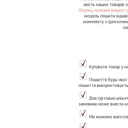
якість наших товарів 
блузки
,
чоловічі вишиті 
модель пошити індиві
комплекту з ідентични
за
Купувати товар у на
Пошиття будь-якої 
пошиття використовуєтьс
Для гуртових клієнт
замовник може внести ко
Ми можемо виготови