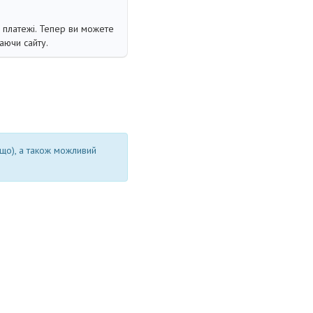
і платежі. Тепер ви можете
аючи сайту.
ощо), а також можливий