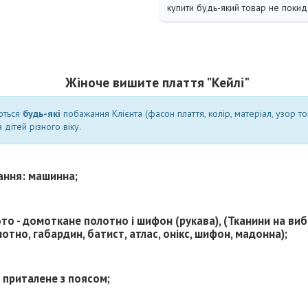
купити будь-який товар не покид
Жіноче вишите плаття "Кейлі"
ються
будь-які
побажання Клієнта (фасон плаття, колір, матеріал, узор т
 дітей різного віку.
ання: машинна;
то - домоткане полотно і шифон (рукава), (Тканини на вибі
тно, габардин, батист, атлас, онікс, шифон, мадонна);
 приталене з поясом;