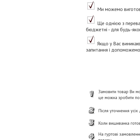
Ми можемо виготови
Ще однією з переваг 
бюджетні - для будь-яко
Якщо у Вас виникаю
запитання і допоможемо 
Замовити товар Ви мо
це можна зробити п
Після уточнення усіх
Коли вишиванка готов
На гуртові замовлен