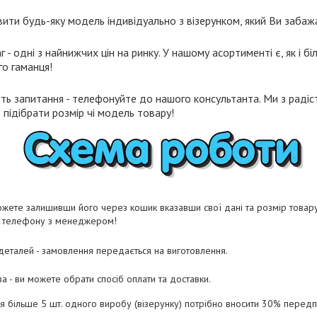
ти будь-яку модель індивідуально з візерунком, який Ви забаж
- одні з найнижчих цін на ринку. У нашому асортименті є, як і біл
го гаманця!
ть запитання - телефонуйте до нашого консультанта. Ми з радіст
підібрати розмір чі модель товару!
жете залишивши його через кошик вказавши свої дані та розмір товару 
о телефону з менеджером!
 деталей - замовлення передається на виготовлення.
а - ви можете обрати спосіб оплати та доставки.
ня більше 5 шт. одного виробу (візерунку) потрібно вносити 30% перед