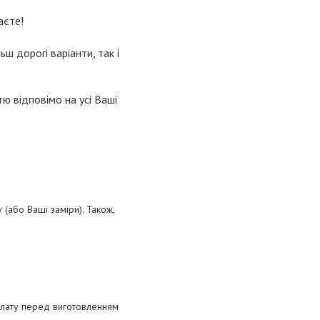
аєте!
ьш дорогі варіанти, так і
ю відповімо на усі Ваші
(або Ваші заміри). Також,
плату перед виготовленням