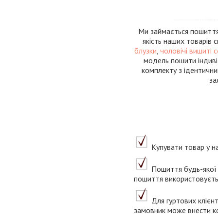
Ми займається пошиттям
якість наших товарів 
блузки
,
чоловічі вишиті 
модель пошити індиві
комплекту з ідентични
за
Купувати товар у на
Пошиття будь-якої 
пошиття використовуєтьс
Для гуртових клієнт
замовник може внести ко