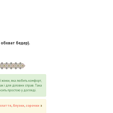
, обхват бедер).
 жінки, яка любить комфорт,
ак і для ділових справ. Така
осить простою у догляді.
плаття
,
блузки
,
сорочки
з