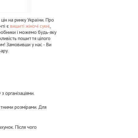
цін на ринку України. Про
нті є
вишиті жіночі сукні
,
иробники і можемо будь-яку
жливість пошиття цілого
ом! Замовивши у нас - Ви
ару.
з організаціями.
ртними розмірами. Для
хунок. Після чого