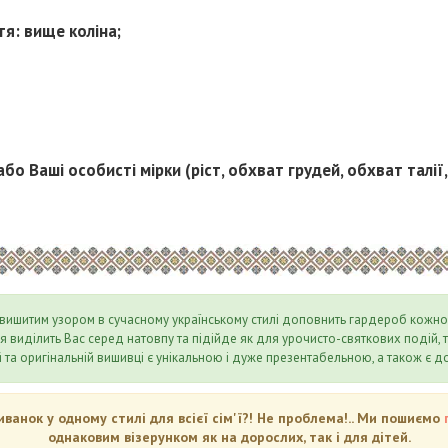
я: вище коліна;
або Ваші особисті мірки (ріст, обхват грудей, обхват талії
 вишитим узором в сучасному українському стилі доповнить гардероб кожної
кня виділить Вас серед натовпу та підійде як для урочисто-святкових подій, т
 та оригінальній вишивці є унікальною і дуже презентабельною, а також є д
анок у одному стилі для всієї сім'ї?! Не проблема!.. Ми пошиємо
однаковим візерунком як на дорослих, так і для дітей.