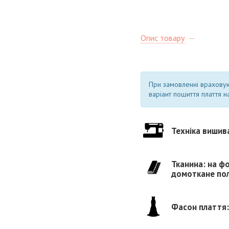
Опис товару
При замовленні врахову
варіант пошиття плаття на
Техніка вишив
Тканина: на фо
домоткане поло
Фасон плаття: