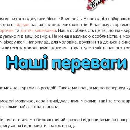
 вишитого одягу вже більше 8-ми років. У нас одні з найкращих 
свідчать
відгуки
наших задоволених клієнтів! В нашому асортиме
сорочки
та
дитячі вишиванки
. Наша особливість це те, що ми - в
дуально під ваші розміри. Не менш важливою особливістю, є мо
м візерунком, наприклад, для чоловіка, дружини та доньки з син
лишитеся задоволеними, адже ми - гарантуємо якість нашого тов
с можна і гуртом і в роздріб. Також ми працюємо по перерахунку 
моделі можливо, як за індивідуальними мірками, так і за станда
я тільки найякісніша тканина!
ів - виготовляємо безкоштовний зразок і відправляємо за наш ра
ригування і відправити зразок назад.