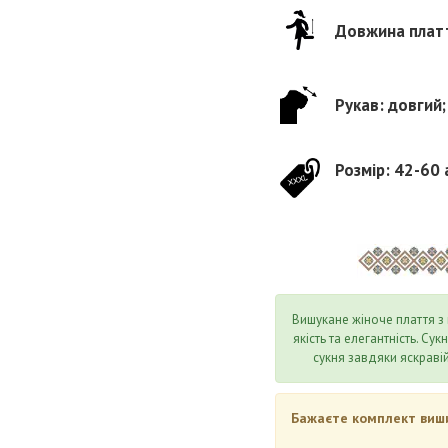
Довжина платт
Рукав: довгий;
Розмір: 42-60 
Вишукане жіноче плаття з
якість та елегантність. Су
сукня завдяки яскравій
Бажаєте комплект вишив