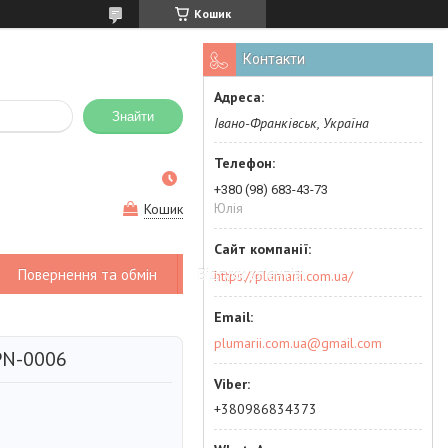
Кошик
Контакти
Знайти
Івано-Франківськ, Україна
+380 (98) 683-43-73
Юлія
Кошик
Повернення та обмін
Відгуки клієнтів
https://plumarii.com.ua/
plumarii.com.ua@gmail.com
PN-0006
+380986834373