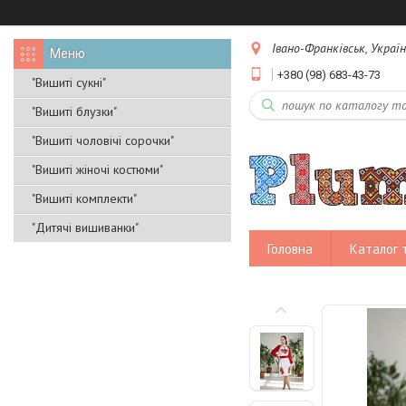
Івано-Франківськ, Украї
+380 (98) 683-43-73
"Вишиті сукні"
"Вишиті блузки"
"Вишиті чоловічі сорочки"
"Вишиті жіночі костюми"
"Вишиті комплекти"
"Дитячі вишиванки"
Головна
Каталог 