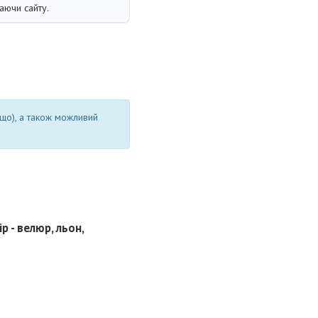
аючи сайту.
ощо), а також можливий
р - велюр, льон,