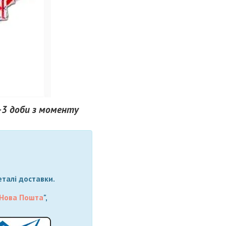
-3 доби з моменту
еталі доставки.
Нова Пошта
",