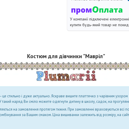
У компанії підключені електронн
купити будь-який товар не покид
Костюм для дівчинки "Мавріл"
 це стильно і дуже актуально. Яскраве вишите платтячко з чарівним узоро
 У такий наряд Ви сміло можете одягнути дитину в школу, садок, на прогулянку
яється на замовлення протягом тижня. При замовленні враховуються всі по
 комбінування за Вашим смаком.
Ціна вишиванки залежить від розміру, на сайт