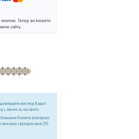
і платежі. Тепер ви можете
аючи сайту.
м довершити вигляд Вашої
 і, звісно ж, на свято.
бажання Клієнта (матеріал,
і вказана середня ціна (30