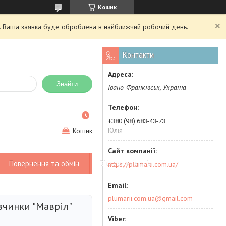
Кошик
ий. Ваша заявка буде оброблена в найближчий робочий день.
Контакти
Знайти
Івано-Франківськ, Україна
+380 (98) 683-43-73
Юлія
Кошик
Повернення та обмін
Відгуки клієнтів
https://plumarii.com.ua/
plumarii.com.ua@gmail.com
вчинки "Мавріл"