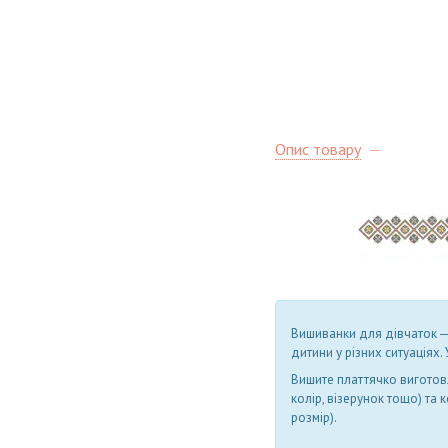
Опис товару
Вишиванки для дівчаток ―
дитини у різних ситуаціях.
Вишите платтячко виготовл
колір, візерунок тощо) та
розмір).