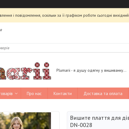
ення і повідомлення, оскільки за її графіком роботи сьогодні вихідн
на
Plumarii - я душу одягну у вишиванку...
товарів
Про нас
Контакти
Доставка та оплата
Вишите плаття для ді
DN-0028