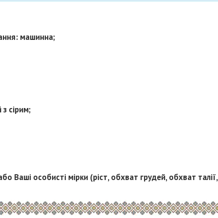
ання: машинна;
 з сірим;
або Ваші особисті мірки (ріст, обхват грудей, обхват талії