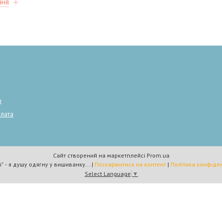
ння
в
плата
Сайт створений на маркетплейсі
Prom.ua
"Plumarii" - я душу одягну у вишиванку... |
Поскаржитися на контент
|
Політика конфіден
Select Language
▼