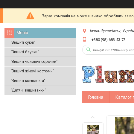
Зараз компанія не може швидко обробляти замовл
Івано-Франківськ, Украї
+380 (98) 683-43-73
"Вишиті сукні"
"Вишиті блузки"
"Вишиті чоловічі сорочки"
"Вишиті жіночі костюми"
"Вишиті комплекти"
"Дитячі вишиванки"
Головна
Каталог 