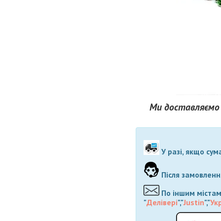
Ми доставляємо 
У разі, якщо сум
Після замовлення
По іншим містам
"
Делівері
","
Justin
","
Ук