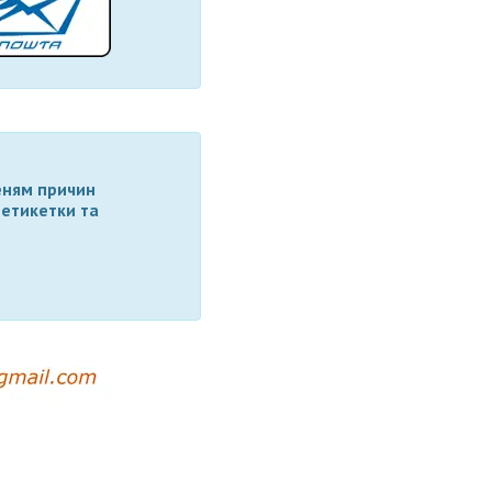
еням причин
 етикетки та