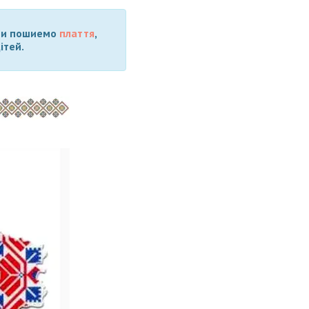
 Ми пошиемо
плаття
,
ітей.