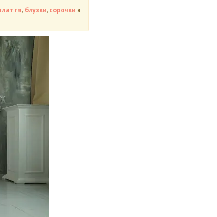
плаття
,
блузки
,
сорочки
з