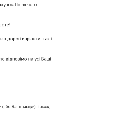
хунок. Після чого
аєте!
ьш дорогі варіанти, так і
ю відповімо на усі Ваші
(або Ваші заміри). Також,