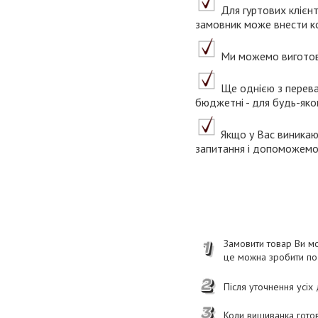
Для гуртових клієнт
замовник може внести ко
Ми можемо виготови
Ще однією з переваг 
бюджетні - для будь-яко
Якщо у Вас виникаю
запитання і допоможемо 
Замовити товар Ви мо
це можна зробити п
Після уточнення усіх
Коли вишиванка готов