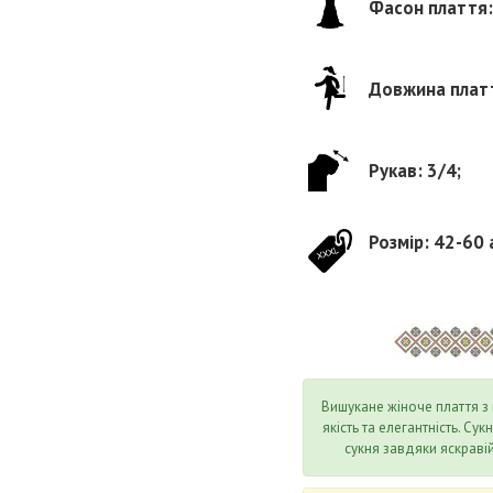
Фасон плаття:
Довжина платт
Рукав: 3/4;
Розмір: 42-60 
Вишукане жіноче плаття з
якість та елегантність. Су
сукня завдяки яскравій