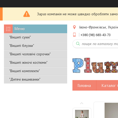
Зараз компанія не може швидко обробляти замовл
Івано-Франківськ, Украї
+380 (98) 683-43-73
"Вишиті сукні"
"Вишиті блузки"
"Вишиті чоловічі сорочки"
"Вишиті жіночі костюми"
"Вишиті комплекти"
"Дитячі вишиванки"
Головна
Каталог 