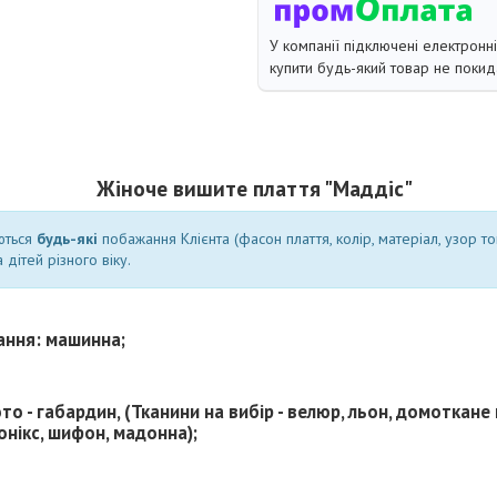
У компанії підключені електронн
купити будь-який товар не покид
Жіноче вишите плаття "Маддіс"
ються
будь-які
побажання Клієнта (фасон плаття, колір, матеріал, узор т
 дітей різного віку.
ання: машинна;
то - габардин, (Тканини на вибір - велюр, льон, домоткане
 онікс, шифон, мадонна);