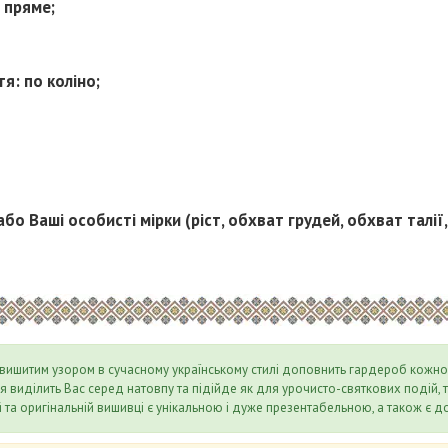
 пряме;
я: по коліно;
або Ваші особисті мірки (ріст, обхват грудей, обхват талії
 вишитим узором в сучасному українському стилі доповнить гардероб кожної
кня виділить Вас серед натовпу та підійде як для урочисто-святкових подій, т
 та оригінальній вишивці є унікальною і дуже презентабельною, а також є д