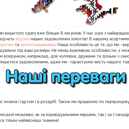
 вишитого одягу вже більше 8-ми років. У нас одні з найкращих 
свідчать
відгуки
наших задоволених клієнтів! В нашому асортиме
сорочки
та
дитячі вишиванки
. Наша особливість це те, що ми - в
дуально під ваші розміри. Не менш важливою особливістю, є мо
м візерунком, наприклад, для чоловіка, дружини та доньки з син
лишитеся задоволеними, адже ми - гарантуємо якість нашого тов
с можна і гуртом і в роздріб. Також ми працюємо по перерахунку 
моделі можливо, як за індивідуальними мірками, так і за станда
я тільки найякісніша тканина!