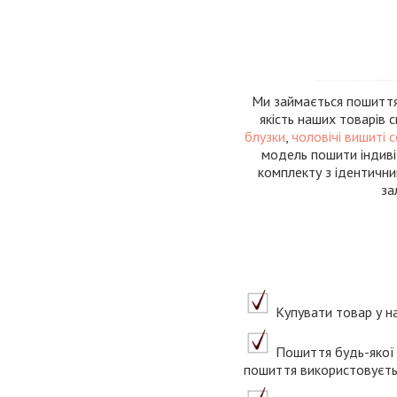
Ми займається пошиттям
якість наших товарів 
блузки
,
чоловічі вишиті 
модель пошити індиві
комплекту з ідентични
за
Купувати товар у на
Пошиття будь-якої 
пошиття використовуєтьс