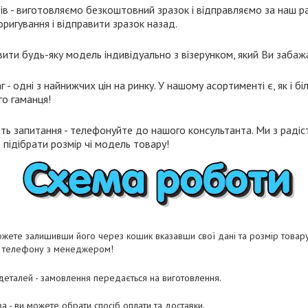
ів - виготовляємо безкоштовний зразок і відправляємо за наш ра
ригування і відправити зразок назад.
ти будь-яку модель індивідуально з візерунком, який Ви забаж
- одні з найнижчих цін на ринку. У нашому асортименті є, як і біл
го гаманця!
ть запитання - телефонуйте до нашого консультанта. Ми з радіст
підібрати розмір чі модель товару!
жете залишивши його через кошик вказавши свої дані та розмір товару 
о телефону з менеджером!
 деталей - замовлення передається на виготовлення.
а - ви можете обрати спосіб оплати та доставки.