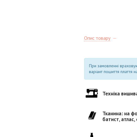
Опис товару
При замовленні врахову
варіант пошиття плаття на
Техніка вишив
Тканина: на фо
батист, атлас,