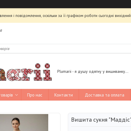
ення і повідомлення, оскільки за її графіком роботи сьогодні вихідн
на
Plumarii - я душу одягну у вишиванку...
товарів
Про нас
Контакти
Доставка та оплата
Вишита сукня "Маддіс