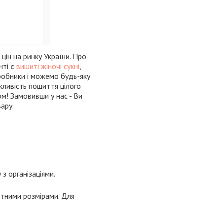
цін на ринку України. Про
нті є
вишиті жіночі сукні
,
иробники і можемо будь-яку
жливість пошиття цілого
ом! Замовивши у нас - Ви
ару.
з організаціями.
ртними розмірами. Для