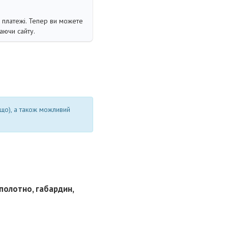
і платежі. Тепер ви можете
аючи сайту.
ощо), а також можливий
 полотно, габардин,