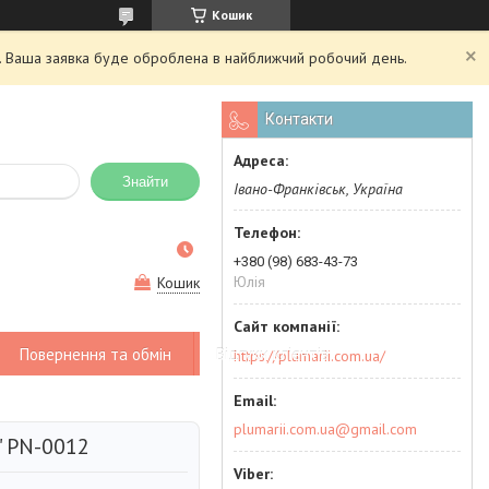
Кошик
ий. Ваша заявка буде оброблена в найближчий робочий день.
Контакти
Знайти
Івано-Франківськ, Україна
+380 (98) 683-43-73
Юлія
Кошик
Повернення та обмін
Відгуки клієнтів
https://plumarii.com.ua/
plumarii.com.ua@gmail.com
" PN-0012