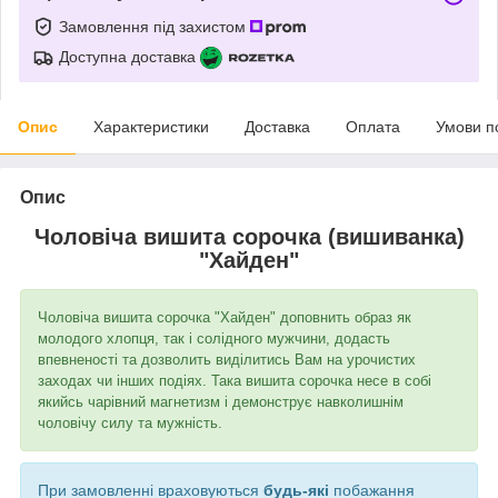
Замовлення під захистом
Доступна доставка
Опис
Характеристики
Доставка
Оплата
Умови п
Опис
Чоловіча вишита сорочка (вишиванка)
"Хайден"
Чоловіча вишита сорочка "Хайден" доповнить образ як
молодого хлопця, так і солідного мужчини, додасть
впевненості та дозволить виділитись Вам на урочистих
заходах чи інших подіях. Така вишита сорочка несе в собі
якийсь чарівний магнетизм і демонструє навколишнім
чоловічу силу та мужність.
При замовленні враховуються
будь-які
побажання