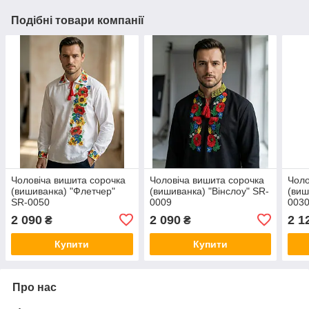
Подібні товари компанії
Чоловіча вишита сорочка
Чоловіча вишита сорочка
Чоло
(вишиванка) "Флетчер"
(вишиванка) "Вінслоу" SR-
(виш
SR-0050
0009
003
2 090
2 090
2 1
₴
₴
Купити
Купити
Про нас