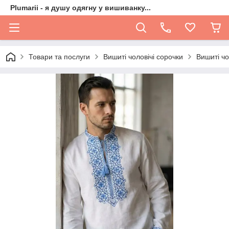
Plumarii - я душу одягну у вишиванку...
Товари та послуги
Вишиті чоловічі сорочки
Вишиті чо