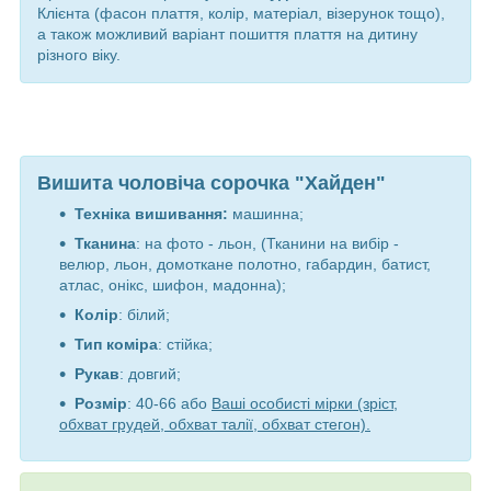
Клієнта (фасон плаття, колір, матеріал, візерунок тощо),
а також можливий варіант пошиття плаття на дитину
різного віку.
Вишита чоловіча сорочка "Хайден"
Техніка вишивання:
машинна;
Тканина
: на фото - льон, (Тканини на вибір -
велюр, льон, домоткане полотно, габардин, батист,
атлас, онікс, шифон, мадонна);
Колір
:
білий
;
Тип коміра
: стійка;
Рукав
: довгий;
Розмір
: 40-66 або
Ваші особисті мірки (зріст,
обхват грудей, обхват талії, обхват стегон).