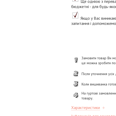
Ще однією з переваг 
бюджетні - для будь-яко
Якщо у Вас виникаю
запитання і допоможемо 
Замовити товар Ви мо
це можна зробити п
Після уточнення усіх
Коли вишиванка готов
На гуртові замовлен
товару.
Характеристики