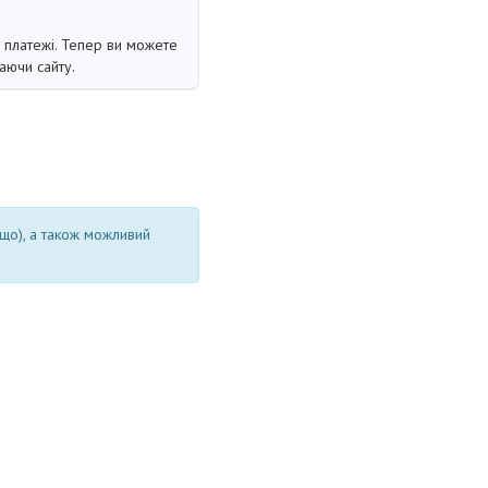
і платежі. Тепер ви можете
аючи сайту.
ощо), а також можливий