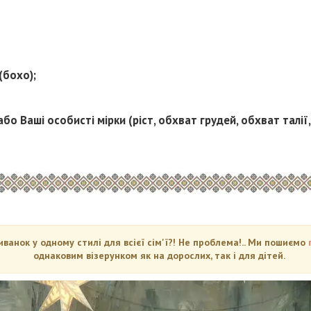
(бохо);
або Ваші особисті мірки (ріст, обхват грудей, обхват талії
анок у одному стилі для всієї сім'ї?! Не проблема!.. Ми пошиємо
однаковим візерунком як на дорослих, так і для дітей.