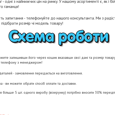
- одні з найнижчих цін на ринку. У нашому асортименті є, як і біл
го гаманця!
ть запитання - телефонуйте до нашого консультанта. Ми з радіст
підібрати розмір чі модель товару!
жете залишивши його через кошик вказавши свої дані та розмір товару 
о телефону з менеджером!
 деталей - замовлення передається на виготовлення.
а - ви можете обрати спосіб оплати та доставки.
ня більше 5 шт. одного виробу (візерунку) потрібно вносити 30% перед