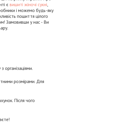
нті є
вишиті жіночі сукні
,
иробники і можемо будь-яку
жливість пошиття цілого
ом! Замовивши у нас - Ви
ару.
з організаціями.
ртними розмірами. Для
хунок. Після чого
аєте!