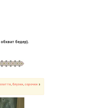
, обхват бедер).
плаття
,
блузки
,
сорочки
з