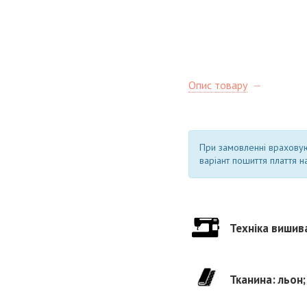
Опис товару
При замовленні врахову
варіант пошиття плаття на
Техніка вишив
Тканина: льон;