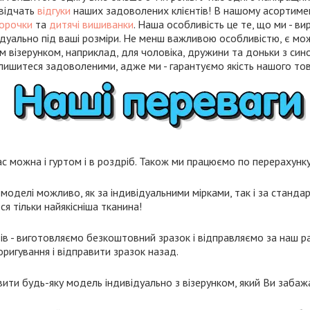
свідчать
відгуки
наших задоволених клієнтів! В нашому асортиме
сорочки
та
дитячі вишиванки
. Наша особливість це те, що ми - в
дуально під ваші розміри. Не менш важливою особливістю, є мо
м візерунком, наприклад, для чоловіка, дружини та доньки з син
лишитеся задоволеними, адже ми - гарантуємо якість нашого тов
с можна і гуртом і в роздріб. Також ми працюємо по перерахунку 
моделі можливо, як за індивідуальними мірками, так і за станда
я тільки найякісніша тканина!
ів - виготовляємо безкоштовний зразок і відправляємо за наш ра
ригування і відправити зразок назад.
ти будь-яку модель індивідуально з візерунком, який Ви забаж