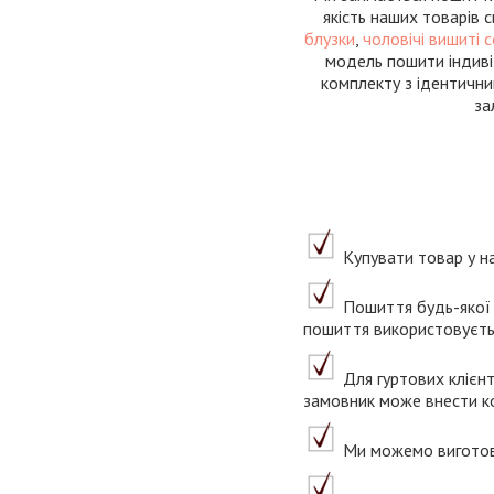
якість наших товарів 
блузки
,
чоловічі вишиті 
модель пошити індиві
комплекту з ідентични
за
Купувати товар у на
Пошиття будь-якої 
пошиття використовуєтьс
Для гуртових клієнт
замовник може внести ко
Ми можемо виготови