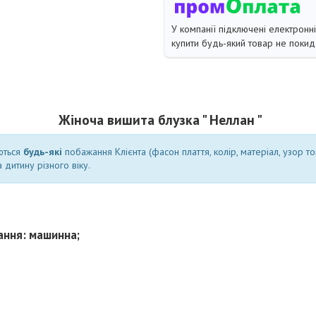
У компанії підключені електронн
купити будь-який товар не покид
Жіноча вишита блузка " Неллан "
ються
будь-які
побажання Клієнта (фасон плаття, колір, матеріал, узор т
 дитину різного віку.
ання: машинна;