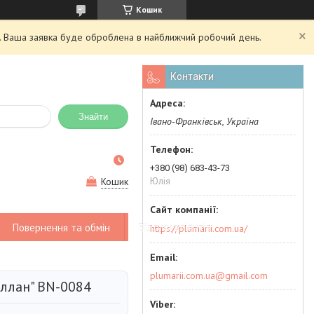
Кошик
ий. Ваша заявка буде оброблена в найближчий робочий день.
Контакти
Знайти
Івано-Франківськ, Україна
+380 (98) 683-43-73
Юлія
Кошик
Повернення та обмін
Відгуки клієнтів
https://plumarii.com.ua/
plumarii.com.ua@gmail.com
ллан" BN-0084