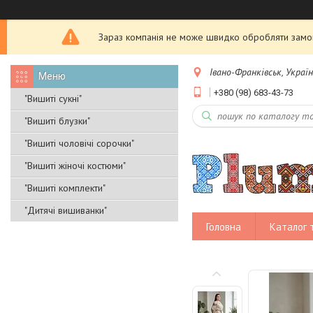
Зараз компанія не може швидко обробляти замовл
Івано-Франківськ, Украї
+380 (98) 683-43-73
"Вишиті сукні"
"Вишиті блузки"
"Вишиті чоловічі сорочки"
"Вишиті жіночі костюми"
"Вишиті комплекти"
"Дитячі вишиванки"
Головна
Каталог 