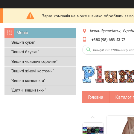
Зараз компанія не може швидко обробляти замовл
Івано-Франківськ, Украї
+380 (98) 683-43-73
"Вишиті сукні"
"Вишиті блузки"
"Вишиті чоловічі сорочки"
"Вишиті жіночі костюми"
"Вишиті комплекти"
"Дитячі вишиванки"
Головна
Каталог 