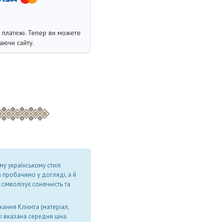
і платежі. Тепер ви можете
аючи сайту.
му українському стилі
а пробачимо у догляді, а й
сімволізує сонячність та
ання Клієнта (матеріал,
і вказана середня ціна.