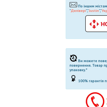
По іншим містам
"
Делівері
","
Justin
","
Ук
Ви можете повер
повернення. Товар п
упаковку.*
100% гарантія 