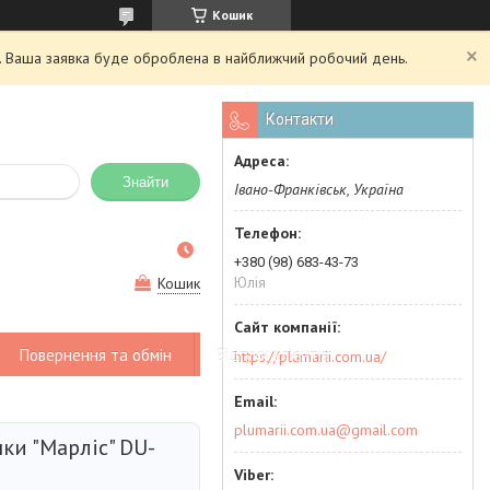
Кошик
ий. Ваша заявка буде оброблена в найближчий робочий день.
Контакти
Знайти
Івано-Франківськ, Україна
+380 (98) 683-43-73
Юлія
Кошик
Повернення та обмін
Відгуки клієнтів
https://plumarii.com.ua/
plumarii.com.ua@gmail.com
ки "Марліс" DU-