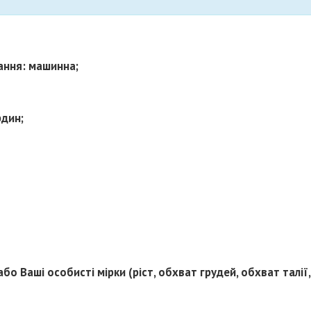
ання: машинна;
рдин;
або Ваші особисті мірки (ріст, обхват грудей, обхват талії