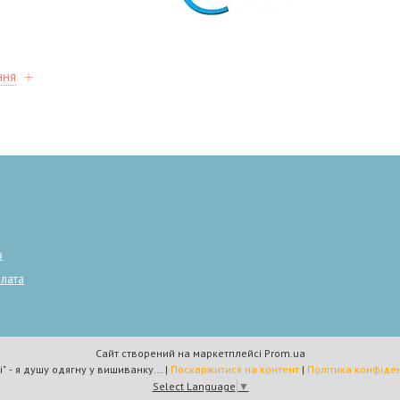
ння
в
плата
Сайт створений на маркетплейсі
Prom.ua
"Plumarii" - я душу одягну у вишиванку... |
Поскаржитися на контент
|
Політика конфіден
Select Language
▼