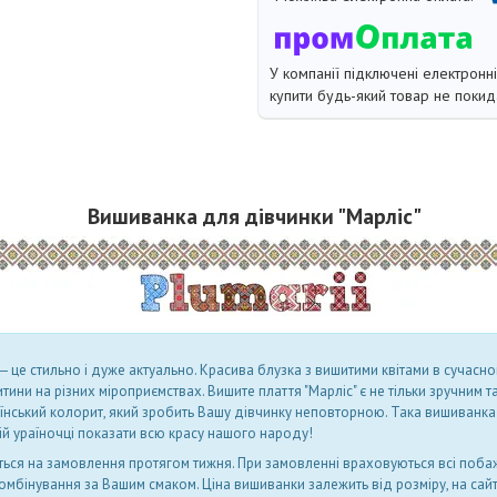
У компанії підключені електронн
купити будь-який товар не покид
Вишиванка для дівчинки "Марліс"
 це стильно і дуже актуально. Красива блузка з вишитими квітами в сучасно
ини на різних міроприємствах. Вишите плаття "Марліс" є не тільки зручним т
аїнський колорит, який зробить Вашу дівчинку неповторною. Така вишиванка 
й ураїночці показати всю красу нашого народу!
ться на замовлення протягом тижня.
При замовленні враховуються всі побаж
 комбінування за Вашим смаком.
Ціна вишиванки залежить від розміру, на сайт