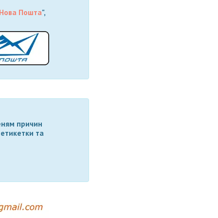
Нова Пошта
",
еням причин
 етикетки та