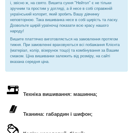
і, звісно ж, на свято. Вишита сукня "Нейтол" є не тільки
зручним та простим у догляді, а й несе в собі справжній
український колорит, який зробить Вашу дівчинку
неповторною. Така вишиванка несе в собі щирість та ласку.
Дозвольте щирій ураїночці показати всю красу нашого
народу!
Вишите платтячко виготовляється на замовлення протягом
тижня. При замовленні враховуються всі побажання Клієнта
(матеріал, колір, візерунок тощо) та комбінування за Вашим
смаком.
Ціна вишиванки залежить від розміру, на сайті
вказана середня ціна.
Техніка вишивання: машинна;
Тканина: габардин і шифон;