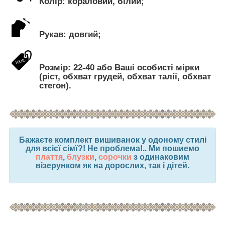
Колір: кораловий, білий;
Рукав: довгий;
Розмір: 22-40 або Ваші особисті мірки
(ріст, обхват грудей, обхват талії, обхват
стегон).
Бажаєте комплект вишиванок у одоному стилі
для всієї сімї?! Не проблема!.. Ми пошиемо
плаття
,
блузки
,
сорочки
з одинаковим
візерунком як на дорослих, так і дітей.