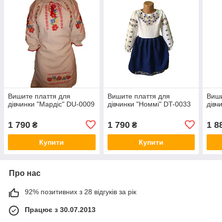
Вишите плаття для
Вишите плаття для
Виши
дівчинки "Мардіс" DU-0009
дівчинки "Номмі" DT-0033
дівч
1 790
1 790
1 8
₴
₴
Купити
Купити
Про нас
92% позитивних з 28 відгуків за рік
Працює з 30.07.2013