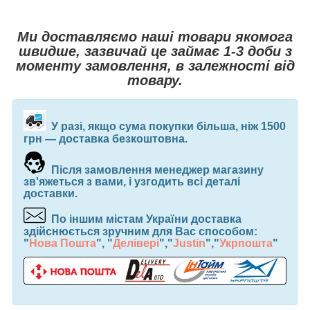
Ми доставляємо наші товари якомога
швидше, зазвичай це займає 1-3 доби з
моменту замовлення, в залежності від
товару.
У разі, якщо сума покупки більша, ніж 1500
грн ― доставка безкоштовна.
Після замовлення менеджер магазину
зв'яжеться з вами, і узгодить всі деталі
доставки.
По іншим містам України доставка
здійснюється зручним для Вас способом:
"
Нова Пошта
", "
Делівері
","
Justin
","
Укрпошта
"