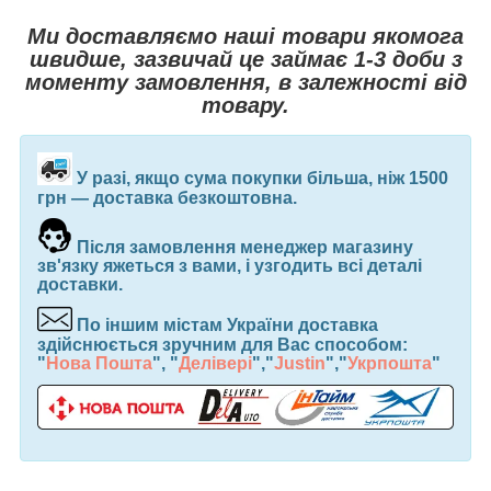
Ми доставляємо наші товари якомога
швидше, зазвичай це займає 1-3 доби з
моменту замовлення, в залежності від
товару.
У разі, якщо сума покупки більша, ніж 1500
грн ― доставка безкоштовна.
Після замовлення менеджер магазину
зв'язку яжеться з вами, і узгодить всі деталі
доставки.
По іншим містам України доставка
здійснюється зручним для Вас способом:
"
Нова Пошта
", "
Делівері
","
Justin
","
Укрпошта
"