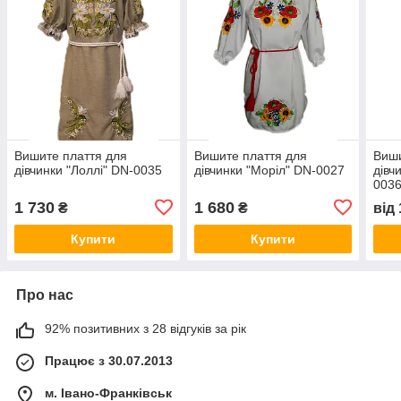
Вишите плаття для
Вишите плаття для
Виши
дівчинки "Лоллі" DN-0035
дівчинки "Моріл" DN-0027
дівч
003
1 730
1 680
₴
₴
від
Купити
Купити
Про нас
92% позитивних з 28 відгуків за рік
Працює з 30.07.2013
м. Івано-Франківськ