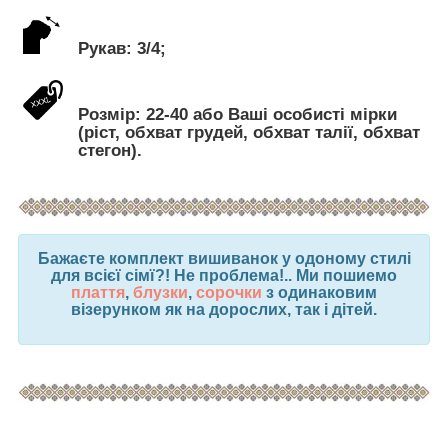
Рукав: 3/4;
Розмір: 22-40 або Ваші особисті мірки
(ріст, обхват грудей, обхват талії, обхват
стегон).
Бажаєте комплект вишиванок у одоному стилі
для всієї сімї?! Не проблема!.. Ми пошиемо
плаття
,
блузки
,
сорочки
з одинаковим
візерунком як на дорослих, так і дітей.