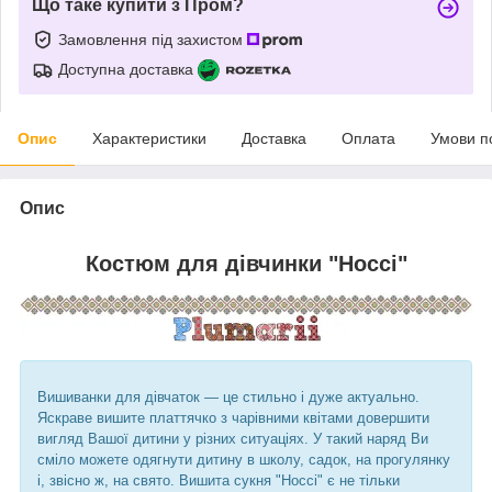
Що таке купити з Пром?
Замовлення під захистом
Доступна доставка
Опис
Характеристики
Доставка
Оплата
Умови п
Опис
Костюм для дівчинки "Носсі"
Вишиванки для дівчаток ― це стильно і дуже актуально.
Яскраве вишите платтячко з чарівними квітами довершити
вигляд Вашої дитини у різних ситуаціях. У такий наряд Ви
сміло можете одягнути дитину в школу, садок, на прогулянку
і, звісно ж, на свято. Вишита сукня "Носсі" є не тільки