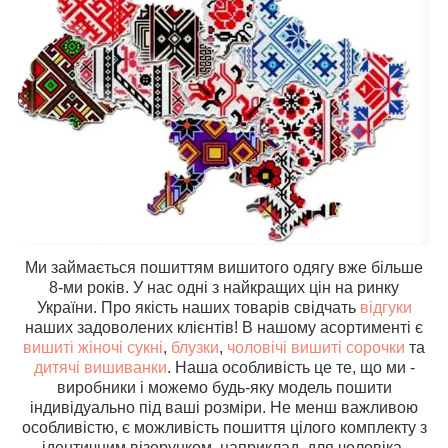
Ми займається пошиттям вишитого одягу вже більше
8-ми років. У нас одні з найкращих цін на ринку
України. Про якість наших товарів свідчать
відгуки
наших задоволених клієнтів! В нашому асортименті є
вишиті жіночі сукні
,
блузки
,
чоловічі вишиті сорочки
та
дитячі вишиванки
. Наша особливість це те, що ми -
виробники і можемо будь-яку модель пошити
індивідуально під ваші розміри. Не менш важливою
особливістю, є можливість пошиття цілого комплекту з
ідентичним візерунком, наприклад, для чоловіка,