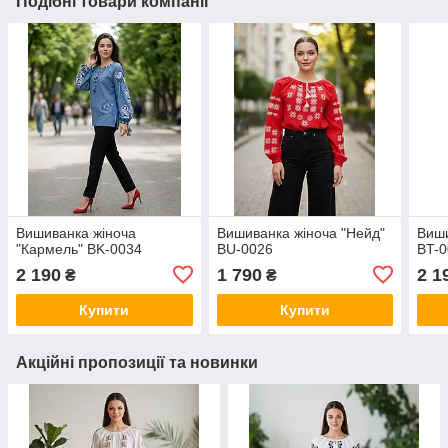
Подібні товари компанії
Вишиванка жіноча
Вишиванка жіноча "Нейд"
Виши
"Кармель" BK-0034
BU-0026
BT-
2 190
1 790
2 1
₴
₴
Купити
Купити
Акційні пропозиції та новинки