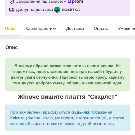
Замовлення під захистом
Доступна доставка
Опис
Характеристики
Доставка
Оплата
Умови п
Опис
В такому вбранні важко залишитись непоміченою. Не
соромтесь, ловіть захопливі погляди на собі і будьте у
центрі уваги оточуючих. Підкресліть свою красу, харизму
та відчуття доброго смаку, обравши наш вишитий одяг.
Жіноче вишите плаття "Скарлет"
При замовленні враховуються
будь-які
побажання
Клієнта (фасон, колір, матеріал, візерунок тощо), а також
можливий варіант пошиття сукні на дітей різного віку.