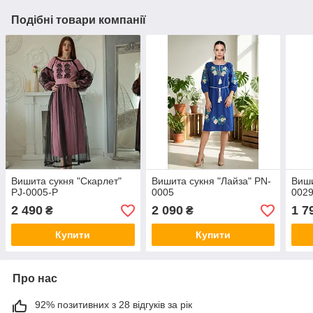
Подібні товари компанії
Вишита сукня "Скарлет"
Вишита сукня "Лайза" PN-
Виши
PJ-0005-P
0005
002
2 490
2 090
1 7
₴
₴
Купити
Купити
Про нас
92% позитивних з 28 відгуків за рік