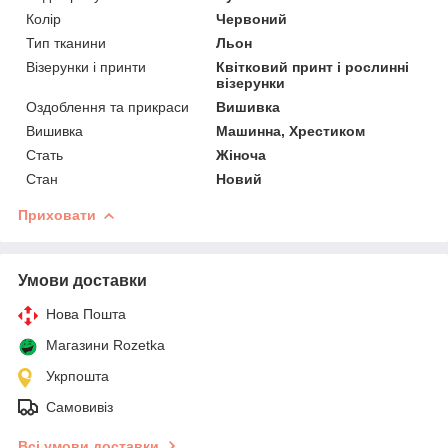
Колір
Червоний
Тип тканини
Льон
Візерунки і принти
Квітковий принт і рослинні
візерунки
Оздоблення та прикраси
Вишивка
Вишивка
Машинна, Хрестиком
Стать
Жіноча
Стан
Новий
Приховати
Умови доставки
Нова Пошта
Магазини Rozetka
Укрпошта
Самовивіз
Всі умови доставки