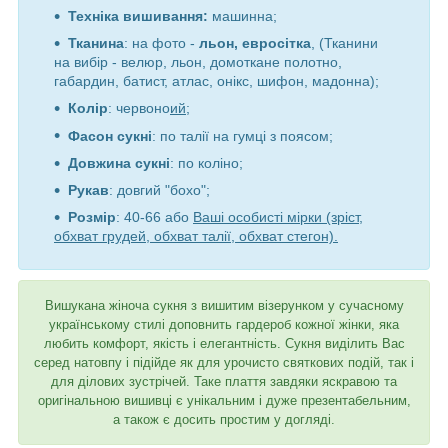
Техніка вишивання:
машинна;
Тканина
: на фото -
льон, евросітка
, (Тканини
на вибір - велюр, льон, домоткане полотно,
габардин, батист, атлас, онікс, шифон, мадонна);
Колір
: червоно
ий
;
Фасон сукні
:
по талії на гумці з поясом;
Довжина сукні
: по коліно;
Рукав
: довгий "бохо";
Розмір
: 40-66 або
Ваші особисті мірки (зріст,
обхват грудей, обхват талії, обхват стегон).
Вишукана жіноча сукня з вишитим візерунком у сучасному
українському стилі доповнить гардероб кожної жінки, яка
любить комфорт, якість і елегантність. Сукня виділить Вас
серед натовпу і підійде як для урочисто святкових подій, так і
для ділових зустрічей. Таке плаття завдяки яскравою та
оригінальною вишивці є унікальним і дуже презентабельним,
а також є досить простим у догляді.